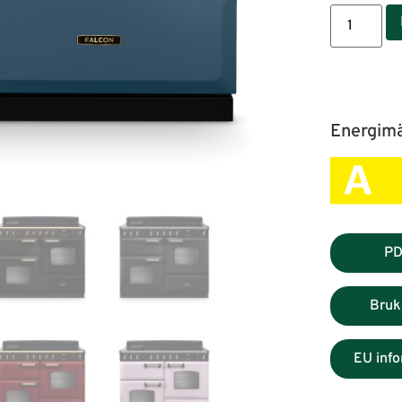
Energim
PD
Bruk
EU inf