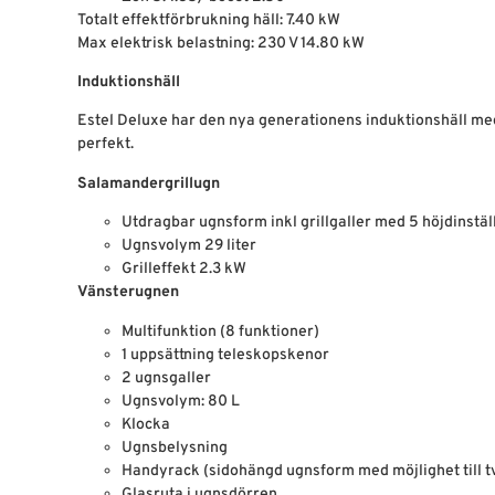
Totalt effektförbrukning häll: 7.40 kW
Max elektrisk belastning: 230 V 14.80 kW
Induktionshäll
Estel Deluxe har den nya generationens induktionshäll med
perfekt.
Salamandergrillugn
Utdragbar ugnsform inkl grillgaller med 5 höjdinstäl
Ugnsvolym 29 liter
Grilleffekt 2.3 kW
Vänsterugnen
Multifunktion (8 funktioner)
1 uppsättning teleskopskenor
2 ugnsgaller
Ugnsvolym: 80 L
Klocka
Ugnsbelysning
Handyrack (sidohängd ugnsform med möjlighet till t
Glasruta i ugnsdörren