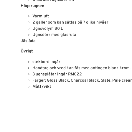
Högerugnen
Varmluft
2 galler som kan sättas på 7 olika nivåer
Ugnsvolym 80 L
Ugnsdörr med glasruta
Jäslåda
Övrigt
stekbord ingår
Handtag och vred kan fås med antingen blank krom- 
3 ugnsplåtar ingår RM022
Färger: Gloss Black, Charcoal black, Slate, Pale cre
Mått/vikt