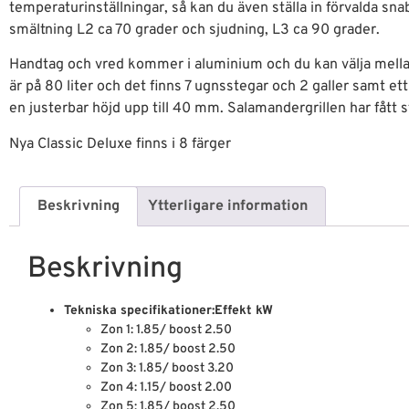
temperaturinställningar, så kan du även ställa in förvalda sna
smältning L2 ca 70 grader och sjudning, L3 ca 90 grader.
Handtag och vred kommer i aluminium och du kan välja mella
är på 80 liter och det finns 7 ugnsstegar och 2 galler samt 
en justerbar höjd upp till 40 mm. Salamandergrillen har fått s
Nya Classic Deluxe finns i 8 färger
Beskrivning
Ytterligare information
Beskrivning
Tekniska specifikationer:
Effekt kW
Zon 1: 1.85/ boost 2.50
Zon 2: 1.85/ boost 2.50
Zon 3: 1.85/ boost 3.20
Zon 4: 1.15/ boost 2.00
Zon 5: 1.85/ boost 2.50