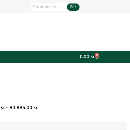
Sök
0
0.00
kr
0
kr
–
93,895.00
kr