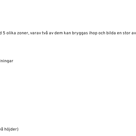
 5 olika zoner, varav två av dem kan bryggas ihop och bilda en stor a
lningar
vå höjder)