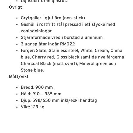
Ugnsdörr utan glasruta
Övrigt
Grytgaller i gjutjärn (non-stick)
Gashäll i rostfritt stål pressad i ett stycke med
zonindelningar
Stjärnformade vred i borstad aluminium
3 ugnsplåtar ingår RM022
Färger: Slate, Stainless steel, White, Cream, China
blue, Cherry red, Gloss black samt de nya färgerna
Charcoal Black (matt svart), Mineral green och
Stone blue.
Mått/vikt
Bredd: 900 mm
Höjd: 910 – 935 mm
Djup: 598/650 mm inkl/exkl handtag
Vikt: 129 kg