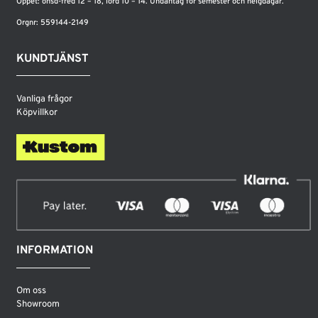
Öppet: onsd-fred 12 – 18, lörd 10 – 14. Undantag för semester och helgdagar.
Orgnr: 559144-2149
KUNDTJÄNST
Vanliga frågor
Köpvillkor
INFORMATION
Om oss
Showroom