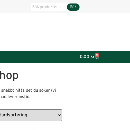
Sök
0
0.00
kr
shop
 snabbt hitta det du söker (vi
knad leveranstid.