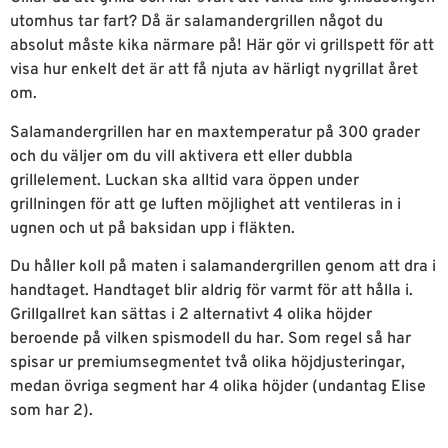
utomhus tar fart? Då är salamandergrillen något du
absolut måste kika närmare på! Här gör vi grillspett för att
visa hur enkelt det är att få njuta av härligt nygrillat året
om.
Salamandergrillen har en maxtemperatur på 300 grader
och du väljer om du vill aktivera ett eller dubbla
grillelement. Luckan ska alltid vara öppen under
grillningen för att ge luften möjlighet att ventileras in i
ugnen och ut på baksidan upp i fläkten.
Du håller koll på maten i salamandergrillen genom att dra i
handtaget. Handtaget blir aldrig för varmt för att hålla i.
Grillgallret kan sättas i 2 alternativt 4 olika höjder
beroende på vilken spismodell du har. Som regel så har
spisar ur premiumsegmentet två olika höjdjusteringar,
medan övriga segment har 4 olika höjder (undantag Elise
som har 2).