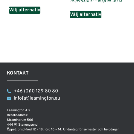
75,995.00
kr
–
80,495.00
kr
Välj alternativ
Välj alternativ
KONTAKT
+46 (0)10 129 80 80
info[at]leamington.eu
Leamington AB
Besöksadress:
Strandnorum 506
444 91 Stenungsund
Öppet: onsd-fred 12 – 18, lörd 10 – 14. Undantag för semester och helgdagar.