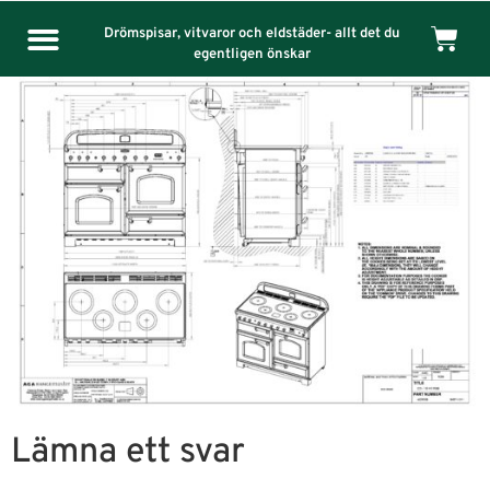
Drömspisar, vitvaror och eldstäder- allt det du
egentligen önskar
Lämna ett svar