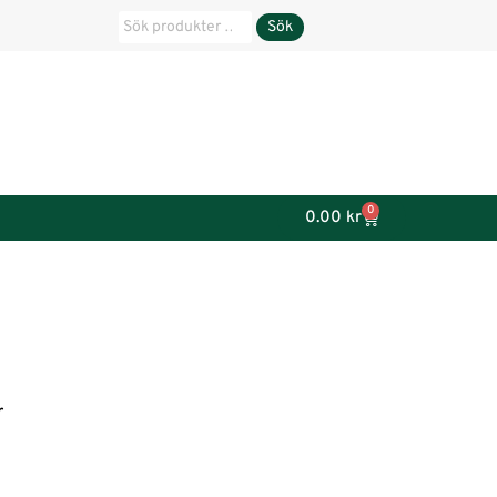
Sök
0
0.00
kr
r