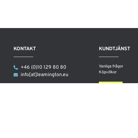
KONTAKT
KUNDTJÄNST
Vanliga frågor
+46 (0)10 129 80 80
Köpvillkor
info[at]leamington.eu
Leamington AB
Besöksadress:
Strandnorum 506
444 91 Stenungsund
Öppet: onsd-fred 12 – 18, lörd 10 – 14. Undantag för
semester och helgdagar.
Orgnr: 559144-2149