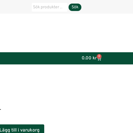
Sök
0
0.00
kr
r
Lägg till i varukorg