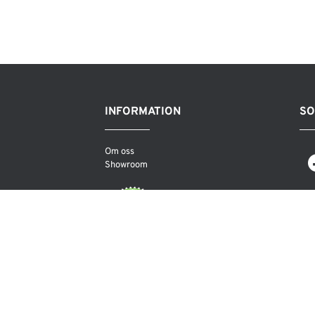
INFORMATION
SO
Om oss
Showroom
COPYRIGHT LEAMINGTON AB 2026©