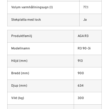
Volym varmhållningsugn (l)
77.1
Stekplatta med lock
Ja
Produktfamilj
AGA R3
Modellnamn
R3 90-3i
Höjd (mm)
913
Bredd (mm)
900
Djup (mm)
634
Vikt (kg)
300