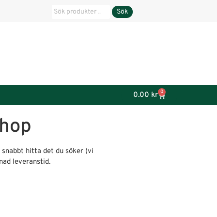
Sök
0
0.00
kr
shop
 snabbt hitta det du söker (vi
knad leveranstid.