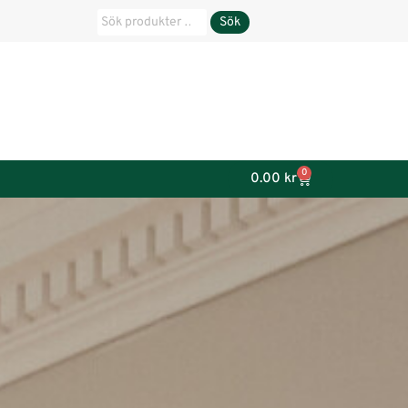
Sök
0
0.00
kr